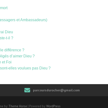
 mort
(Messagers et Ambassadeurs)
rai Dieu
te-t-il ?
le différence ?
ligés d’aimer Dieu ?
 et Foi
, sont-elles voulues pas Dieu ?
parcoursdurocher@gmail.com
me by:
Theme Horse
| Powered by:
WordPress