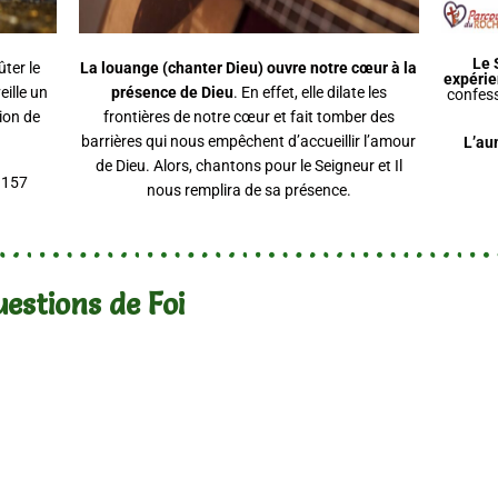
Le 
ter le
La louange (chanter Dieu) ouvre notre cœur à la
expérie
eille un
présence de Dieu
. En effet, elle dilate les
confess
tion de
frontières de notre cœur et fait tomber des
barrières qui nous empêchent d’accueillir l’amour
L’au
de Dieu. Alors, chantons pour le Seigneur et Il
 157
nous remplira de sa présence.
estions de Foi