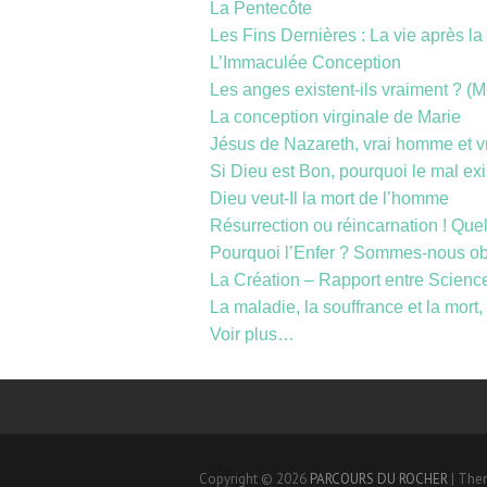
La Pentecôte
Les Fins Dernières : La vie après la
L’Immaculée Conception
Les anges existent-ils vraiment ? 
La conception virginale de Marie
Jésus de Nazareth, vrai homme et v
Si Dieu est Bon, pourquoi le mal exis
Dieu veut-Il la mort de l’homme
Résurrection ou réincarnation ! Quel
Pourquoi l’Enfer ? Sommes-nous ob
La Création – Rapport entre Science
La maladie, la souffrance et la mort
Voir plus…
Copyright © 2026
PARCOURS DU ROCHER
| The