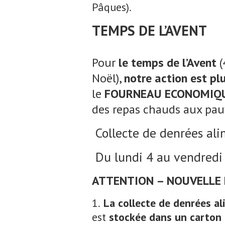
Pâques).
TEMPS DE L’AVENT
Pour
le temps de l’Avent
(
Noël),
notre action est pl
le
FOURNEAU ECONOMIQU
des repas chauds aux pauv
Collecte de denrées ali
Du lundi 4 au vendred
ATTENTION – NOUVELLE 
1.
La collecte de denrées ali
est
stockée dans un carton i