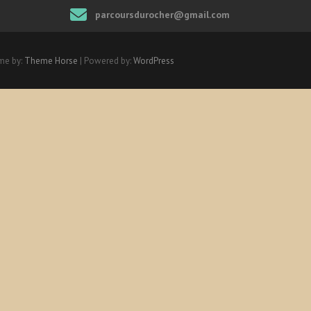
parcoursdurocher@gmail.com
me by:
Theme Horse
| Powered by:
WordPress